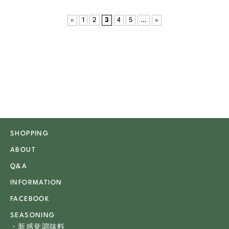
«
1
2
3
4
5
...
»
SHOPPING
ABOUT
Q&A
INFORMATION
FACEBOOK
SEASONING
・新感覚調味料