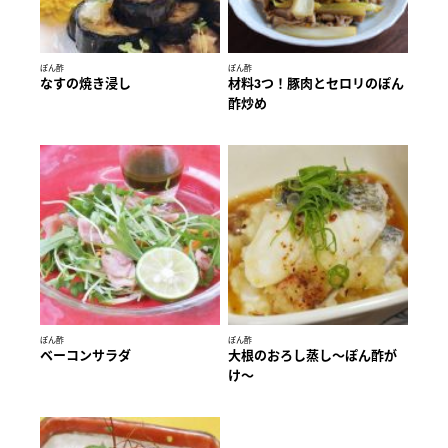
ぽん酢
ぽん酢
なすの焼き浸し
材料3つ！豚肉とセロリのぽん
酢炒め
ぽん酢
ぽん酢
ベーコンサラダ
大根のおろし蒸し～ぽん酢が
け～