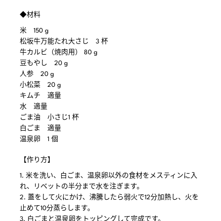
◆材料
米 150 g
松坂牛万能たれ大さじ 3 杯
牛カルビ（焼肉用） 80 g
豆もやし 20 g
人参 20 g
小松菜 20 g
キムチ 適量
水 適量
ごま油 小さじ1 杯
白ごま 適量
温泉卵 1 個
【作り方】
1. 米を洗い、白ごま、温泉卵以外の食材をメスティンに入
れ、リベットの半分まで水を注ぎます。
2. 蓋をして火にかけ、沸騰したら弱火で12分加熱し、火を
止めて10分蒸らします。
3. 白ごまと温泉卵をトッピングして完成です。