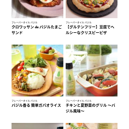
フレーバーオイル バジル
フレーバーオイル バジル
クロワッサン de バジルたまご
【グルテンフリー】豆腐でヘ
サンド
ルシーなクリスピーピザ
フレーバーオイル バジル
フレーバーオイル バジル
バジル香る 簡単ガパオライス
チキンと夏野菜のグリル ～バ
ジル風味～